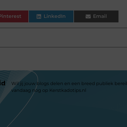
Pinterest
LinkedIn
Email
id
Wil jij jouw blogs delen en een breed publiek berei
vandaag nog op Kerstkadotips.nl