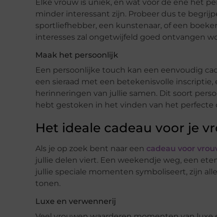
Elke vrouw is uniek, en wat voor de ene het per
minder interessant zijn. Probeer dus te begrij
sportliefhebber, een kunstenaar, of een boeke
interesses zal ongetwijfeld goed ontvangen w
Maak het persoonlijk
Een persoonlijke touch kan een eenvoudig cad
een sieraad met een betekenisvolle inscriptie
herinneringen van jullie samen. Dit soort perso
hebt gestoken in het vinden van het perfecte c
Het ideale cadeau voor je v
Als je op zoek bent naar een
cadeau voor vro
jullie delen viert. Een weekendje weg, een etent
jullie speciale momenten symboliseert, zijn a
tonen.
Luxe en verwennerij
Veel vrouwen waarderen momenten van luxe en