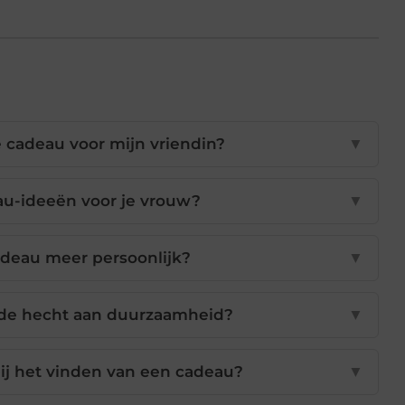
e cadeau voor mijn vriendin?
▼
au-ideeën voor je vrouw?
▼
deau meer persoonlijk?
▼
rde hecht aan duurzaamheid?
▼
bij het vinden van een cadeau?
▼