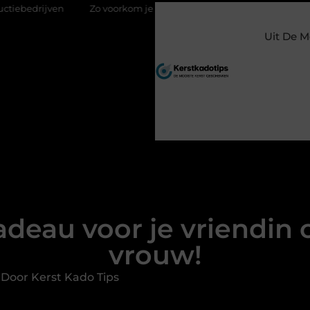
Zo voorkom je greenwashing bij duurzame give aways
Fysioth
Uit De M
adeau voor je vriendin 
vrouw!
Door Kerst Kado Tips