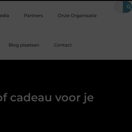
erapie Ridderkerk: gericht werken aan herstel en beter bewegen
edia
Partners
Onze Organisatie
Blog plaatsen
Contact
of cadeau voor je