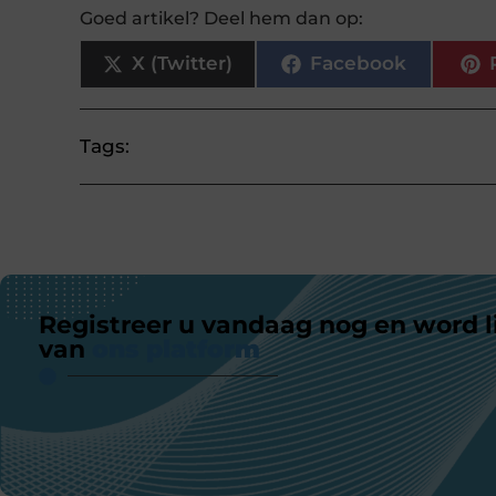
Goed artikel? Deel hem dan op:
X (Twitter)
Facebook
Tags:
Registreer u vandaag nog en word l
van
ons platform