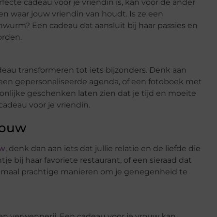
fecte cadeau voor je vriendin is, kan voor de ander
pen waar jouw vriendin van houdt. Is ze een
nwurm? Een cadeau dat aansluit bij haar passies en
orden.
eau transformeren tot iets bijzonders. Denk aan
, een gepersonaliseerde agenda, of een fotoboek met
onlijke geschenken laten zien dat je tijd en moeite
adeau voor je vriendin.
rouw
uw
, denk dan aan iets dat jullie relatie en de liefde die
je bij haar favoriete restaurant, of een sieraad dat
llemaal prachtige manieren om je genegenheid te
 verwennerij. Een cadeau voor je vrouw kan