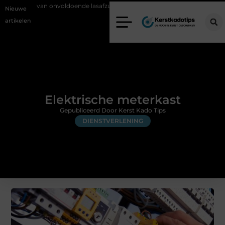
oldoende lasafzuiging in productiebedrijven
Zo voorkom je greenwa
Nieuwe
artikelen
Elektrische meterkast
Gepubliceerd Door Kerst Kado Tips
DIENSTVERLENING