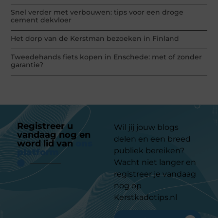
Snel verder met verbouwen: tips voor een droge
cement dekvloer
Het dorp van de Kerstman bezoeken in Finland
Tweedehands fiets kopen in Enschede: met of zonder
garantie?
Registreer u
Wil jij jouw blogs
vandaag nog en
delen en een breed
word lid van
ons
publiek bereiken?
platform
Wacht niet langer en
registreer je vandaag
nog op
Kerstkadotips.nl