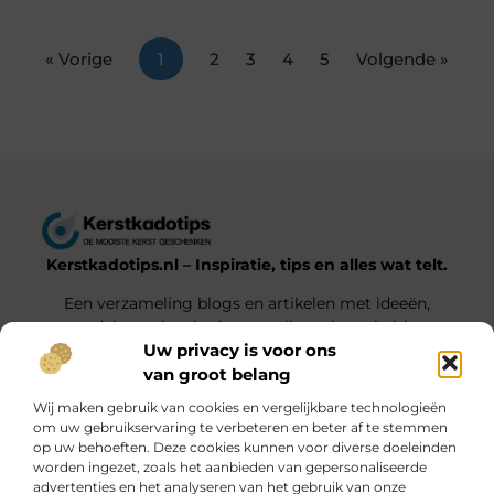
« Vorige
1
2
3
4
5
Volgende »
Kerstkadotips.nl – Inspiratie, tips en alles wat telt.
Een verzameling blogs en artikelen met ideeën,
advies en inspiratie voor elke gelegenheid.
Uw privacy is voor ons
van groot belang
Onze informatie
Wij maken gebruik van cookies en vergelijkbare technologieën
Backlink Kopen: Wat Jij Moet Weten voor een Sterkere Online Positie
Extra Geld Verdienen: Hoe Jij Slim en Effectief Meer Inkomsten Genereert
om uw gebruikservaring te verbeteren en beter af te stemmen
op uw behoeften. Deze cookies kunnen voor diverse doeleinden
Bericht categorie
worden ingezet, zoals het aanbieden van gepersonaliseerde
advertenties en het analyseren van het gebruik van onze