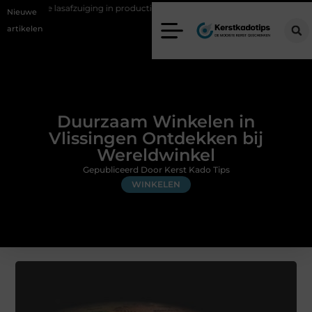
ng in productiebedrijven
Zo voorkom je greenwashing bij duurzame
Nieuwe
artikelen
Duurzaam Winkelen in
Vlissingen Ontdekken bij
Wereldwinkel
Gepubliceerd Door Kerst Kado Tips
WINKELEN