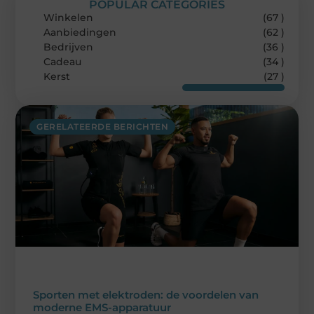
POPULAR CATEGORIES
Winkelen
(67 )
Aanbiedingen
(62 )
Bedrijven
(36 )
Cadeau
(34 )
Kerst
(27 )
GERELATEERDE BERICHTEN
Sporten met elektroden: de voordelen van
moderne EMS-apparatuur