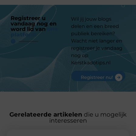
Registreer u
Wil jij jouw blogs
vandaag nog en
delen en een breed
word lid van
ons
publiek bereiken?
platform
Wacht niet langer en
registreer je vandaag
nog op
Kerstkadotips.nl
Registreer nu!
Gerelateerde artikelen
die u mogelijk
interesseren