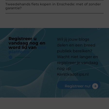
Tweedehands fiets kopen in Enschede: met of zonder
garantie?
Registreer u
Wil jij jouw blogs
vandaag nog en
delen en een breed
word lid van
ons
publiek bereiken?
platform
Wacht niet langer en
registreer je vandaag
nog op
Kerstkadotips.nl
Registreer nu!