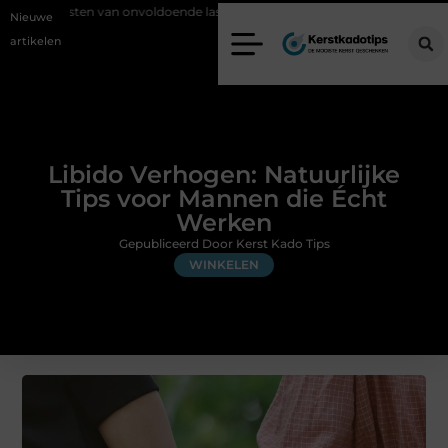
onvoldoende lasafzuiging in productiebedrijven
Zo voorkom je green
Nieuwe
artikelen
Libido Verhogen: Natuurlijke
Tips voor Mannen die Écht
Werken
Gepubliceerd Door Kerst Kado Tips
WINKELEN