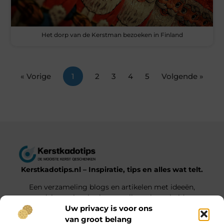
Het dorp van de Kerstman bezoeken in Finland
« Vorige
1
2
3
4
5
Volgende »
Kerstkadotips.nl – Inspiratie, tips en alles wat telt.
Een verzameling blogs en artikelen met ideeën,
advies en inspiratie voor elke gelegenheid.
Uw privacy is voor ons
van groot belang
Onze informatie