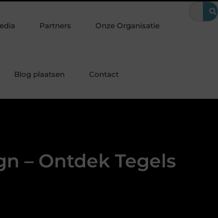
Fysiotherapie Ridderkerk: gericht werken aan herstel en beter 
edia
Partners
Onze Organisatie
Blog plaatsen
Contact
gn – Ontdek Tegels