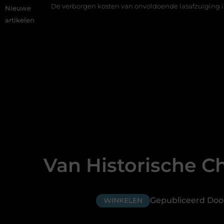
De verborgen kosten van onvoldoende lasafzuiging in productiebe
Nieuwe
artikelen
Van Historische C
Gepubliceerd Door
WINKELEN