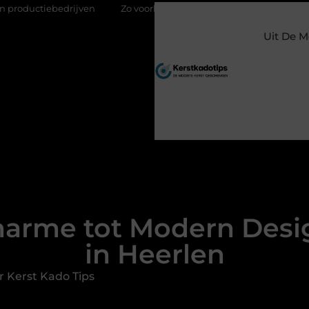
drijven
Zo voorkom je greenwashing bij duurzame give aways
Uit De M
harme tot Modern Desi
in Heerlen
 Kerst Kado Tips