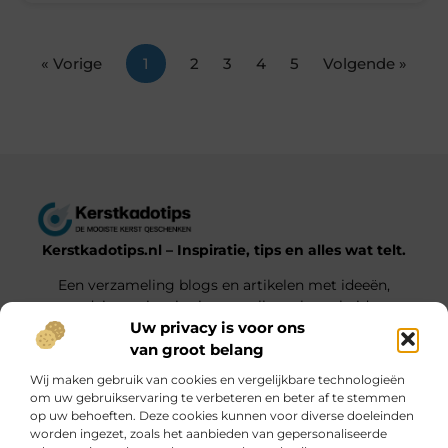
« Vorige
1
2
3
4
5
Volgende »
Kerstkadotips.nl – Inspiratie, tips en alles wat telt.
Een verzameling blogs en artikelen met ideeën,
advies en inspiratie voor elke gelegenheid.
Uw privacy is voor ons
van groot belang
Onze informatie
Wij maken gebruik van cookies en vergelijkbare technologieën
Backlink Kopen: Wat Jij Moet Weten voor een Sterkere Online Positie
Extra Geld Verdienen: Hoe Jij Slim en Effectief Meer Inkomsten Genereert
om uw gebruikservaring te verbeteren en beter af te stemmen
op uw behoeften. Deze cookies kunnen voor diverse doeleinden
Bericht categorie
worden ingezet, zoals het aanbieden van gepersonaliseerde