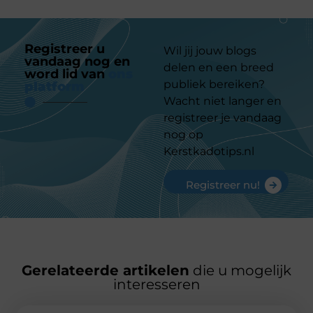
Registreer u
Wil jij jouw blogs
vandaag nog en
delen en een breed
word lid van
ons
publiek bereiken?
platform
Wacht niet langer en
registreer je vandaag
nog op
Kerstkadotips.nl
Registreer nu!
Gerelateerde artikelen
die u mogelijk
interesseren