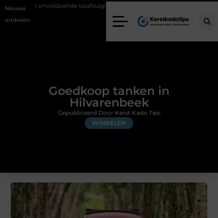
doende lasafzuiging in productiebedrijven
Zo voorkom je greenwashi
Nieuwe
artikelen
Goedkoop tanken in
Hilvarenbeek
Gepubliceerd Door Kerst Kado Tips
WINKELEN