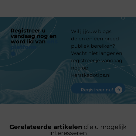
Registreer u
Wil jij jouw blogs
vandaag nog en
delen en een breed
word lid van
ons
publiek bereiken?
platform
Wacht niet langer en
registreer je vandaag
nog op
Kerstkadotips.nl
Registreer nu!
Gerelateerde artikelen
die u mogelijk
interesseren