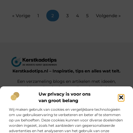
« Vorige
1
2
3
4
5
Volgende »
Kerstkadotips.nl – Inspiratie, tips en alles wat telt.
Een verzameling blogs en artikelen met ideeën,
advies en inspiratie voor elke gelegenheid.
Uw privacy is voor ons
van groot belang
Onze informatie
Wij maken gebruik van cookies en vergelijkbare technologieën
Backlink Kopen: Wat Jij Moet Weten voor een Sterkere Online Positie
Extra Geld Verdienen: Hoe Jij Slim en Effectief Meer Inkomsten Genereert
om uw gebruikservaring te verbeteren en beter af te stemmen
op uw behoeften. Deze cookies kunnen voor diverse doeleinden
Bericht categorie
worden ingezet, zoals het aanbieden van gepersonaliseerde
advertenties en het analyseren van het gebruik van onze