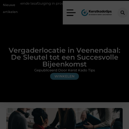
zuiging in productiebedrijven
Zo voorkom je greenwashing bij duur
Nieuwe
artikelen
Vergaderlocatie in Veenendaal:
De Sleutel tot een Succesvolle
Bijeenkomst
Gepubliceerd Door Kerst Kado Tips
WINKELEN