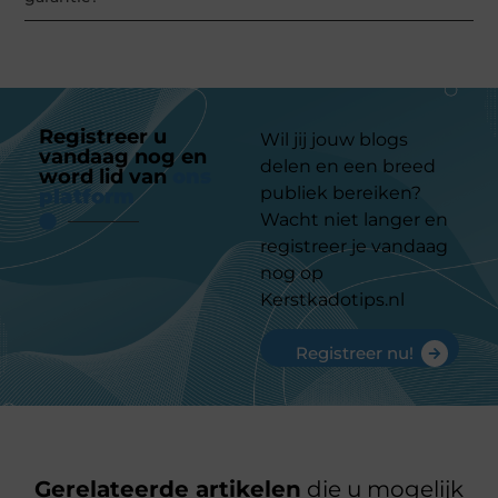
Registreer u
Wil jij jouw blogs
vandaag nog en
delen en een breed
word lid van
ons
publiek bereiken?
platform
Wacht niet langer en
registreer je vandaag
nog op
Kerstkadotips.nl
Registreer nu!
Gerelateerde artikelen
die u mogelijk