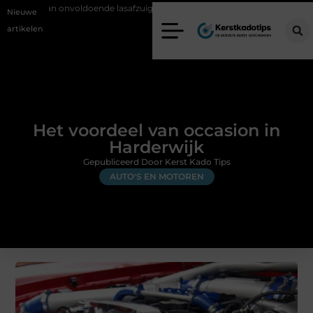
doende lasafzuiging in productiebedrijven
Zo voorkom je greenwash
Nieuwe
artikelen
Het voordeel van occasion in
Harderwijk
Gepubliceerd Door Kerst Kado Tips
AUTO'S EN MOTOREN