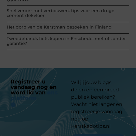
Snel verder met verbouwen: tips voor een droge
cement dekvloer
Het dorp van de Kerstman bezoeken in Finland
Tweedehands fiets kopen in Enschede: met of zonder
garantie?
Registreer u
Wil jij jouw blogs
vandaag nog en
delen en een breed
word lid van
ons
publiek bereiken?
platform
Wacht niet langer en
registreer je vandaag
nog op
Kerstkadotips.nl