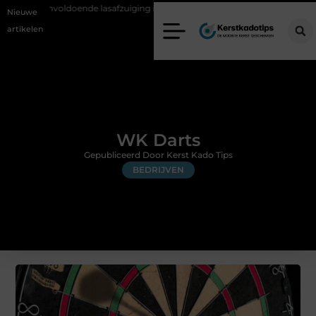
de lasafzuiging in productiebedrijven
Zo voorkom je greenwashing 
Nieuwe
artikelen
WK Darts
Gepubliceerd Door Kerst Kado Tips
BEDRIJVEN