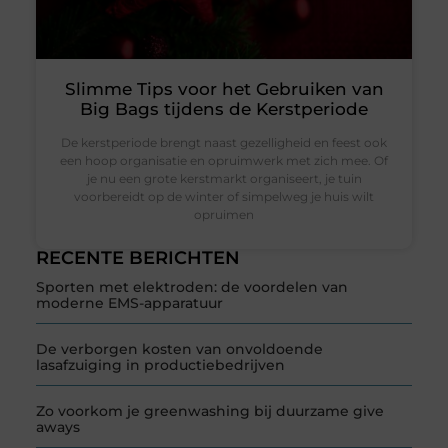
Slimme Tips voor het Gebruiken van
Big Bags tijdens de Kerstperiode
De kerstperiode brengt naast gezelligheid en feest ook
een hoop organisatie en opruimwerk met zich mee. Of
je nu een grote kerstmarkt organiseert, je tuin
voorbereidt op de winter of simpelweg je huis wilt
opruimen
RECENTE BERICHTEN
Sporten met elektroden: de voordelen van
moderne EMS-apparatuur
De verborgen kosten van onvoldoende
lasafzuiging in productiebedrijven
Zo voorkom je greenwashing bij duurzame give
aways