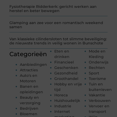
Fysiotherapie Ridderkerk: gericht werken aan
herstel en beter bewegen
Glamping aan zee voor een romantisch weekend
samen
Van klassieke cilindersloten tot slimme beveiliging:
de nieuwste trends in veilig wonen in Bunschote
Eten en
Mode en
Categorieën
drinken
Kleding
Financieel
Onderwijs
Aanbiedingen
Geschenken
Rechten
Attracties
Gezondheid
Sport
Auto's en
Groothandel
Toerisme
Motoren
Hobby en vrije
Tuin en
Banen en
tijd
buitenleven
opleidingen
Horeca
Vakantie
Beauty en
Huishoudelijk
Verbouwen
verzorging
Industrie
Vervoer en
Bedrijven
Internet
transport
Bloemen