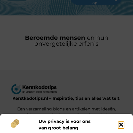
op
Beroemde mensen
en hun
onvergetelijke erfenis
Kerstkadotips.nl – Inspiratie, tips en alles wat telt.
Een verzameling blogs en artikelen met ideeën,
advies en inspiratie voor elke gelegenheid.
Uw privacy is voor ons
van groot belang
Onze informatie