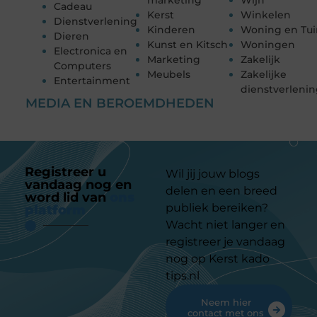
marketing
Wijn
Cadeau
Kerst
Winkelen
Dienstverlening
Kinderen
Woning en Tui
Dieren
Kunst en Kitsch
Woningen
Electronica en
Marketing
Zakelijk
Computers
Meubels
Zakelijke
Entertainment
dienstverleni
MEDIA EN BEROEMDHEDEN
Registreer u
Wil jij jouw blogs
vandaag nog en
delen en een breed
word lid van
ons
publiek bereiken?
platform
Wacht niet langer en
registreer je vandaag
nog op Kerst kado
tips.nl
Neem hier
contact met ons