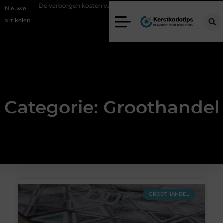
ur
De verborgen kosten van onvoldoende lasafzuiging in productiebe
Nieuwe
artikelen
Categorie: Groothandel
GROOTHANDEL