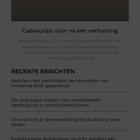
Cadeautips voor na een verhuizing
Wat geeft u cadeau aan iemand die net verhuisd is? Uw
diensten als sjouw, til of klushulp aanbieden kan een
mooi cadeau zijn. Is uw bijnaam Stef Stuntpiloot en
komt u graag kijken op de
RECENTE BERICHTEN
Sporten met elektroden: de voordelen van
moderne EMS-apparatuur
De verborgen kosten van onvoldoende
lasafzuiging in productiebedrijven
Zo voorkom je greenwashing bij duurzame give
aways
Fysiotherapie Ridderkerk: gericht werken aan