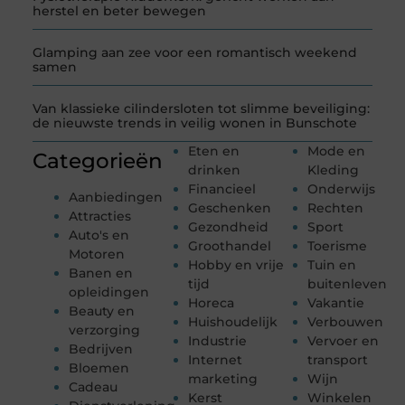
herstel en beter bewegen
Glamping aan zee voor een romantisch weekend
samen
Van klassieke cilindersloten tot slimme beveiliging:
de nieuwste trends in veilig wonen in Bunschote
Eten en
Mode en
Categorieën
drinken
Kleding
Financieel
Onderwijs
Aanbiedingen
Geschenken
Rechten
Attracties
Gezondheid
Sport
Auto's en
Groothandel
Toerisme
Motoren
Hobby en vrije
Tuin en
Banen en
tijd
buitenleven
opleidingen
Horeca
Vakantie
Beauty en
Huishoudelijk
Verbouwen
verzorging
Industrie
Vervoer en
Bedrijven
Internet
transport
Bloemen
marketing
Wijn
Cadeau
Kerst
Winkelen