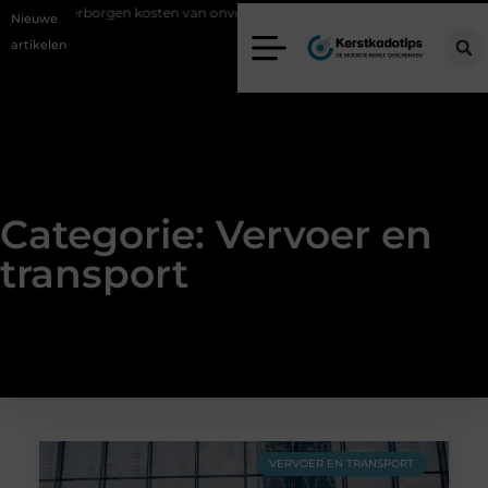
De verborgen kosten van onvoldoende lasafzuiging in productiebedrijve
Nieuwe
artikelen
Categorie: Vervoer en
transport
VERVOER EN TRANSPORT