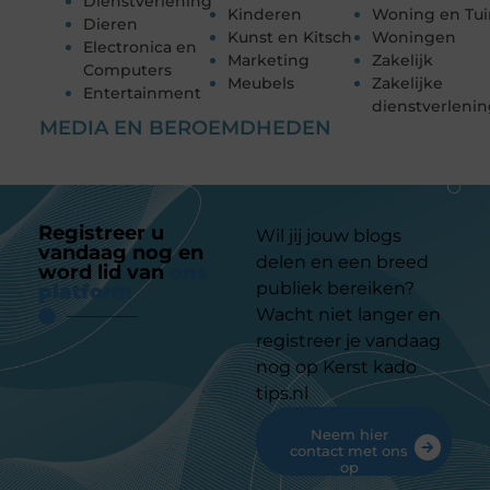
Dienstverlening
Kinderen
Woning en Tui
Dieren
Kunst en Kitsch
Woningen
Electronica en
Marketing
Zakelijk
Computers
Meubels
Zakelijke
Entertainment
dienstverleni
MEDIA EN BEROEMDHEDEN
Registreer u
Wil jij jouw blogs
vandaag nog en
delen en een breed
word lid van
ons
publiek bereiken?
platform
Wacht niet langer en
registreer je vandaag
nog op Kerst kado
tips.nl
Neem hier
contact met ons
op