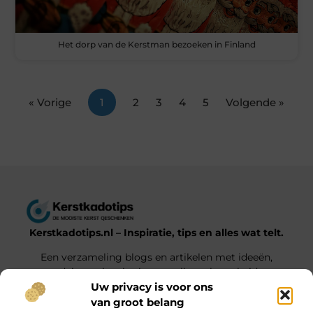
Het dorp van de Kerstman bezoeken in Finland
« Vorige
1
2
3
4
5
Volgende »
Kerstkadotips.nl – Inspiratie, tips en alles wat telt.
Een verzameling blogs en artikelen met ideeën,
advies en inspiratie voor elke gelegenheid.
Uw privacy is voor ons
van groot belang
Onze informatie