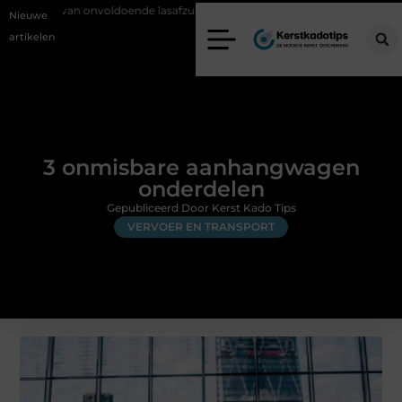
nvoldoende lasafzuiging in productiebedrijven
Zo voorkom je green
Nieuwe
artikelen
3 onmisbare aanhangwagen
onderdelen
Gepubliceerd Door Kerst Kado Tips
VERVOER EN TRANSPORT