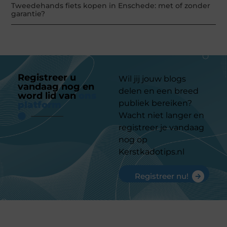
Tweedehands fiets kopen in Enschede: met of zonder
garantie?
Registreer u
Wil jij jouw blogs
vandaag nog en
delen en een breed
word lid van
ons
publiek bereiken?
platform
Wacht niet langer en
registreer je vandaag
nog op
Kerstkadotips.nl
Registreer nu!