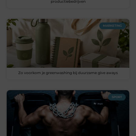
productiebedrijven
MARKETING
Zo voorkom je greenwashing bij duurzame give aways
SPORT