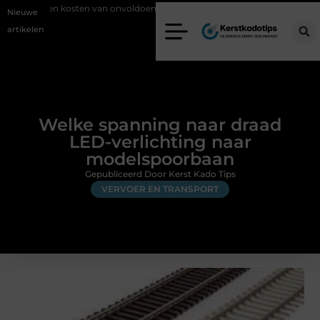
en van onvoldoende lasafzuiging in productiebedrijven
Zo voorkom j
Nieuwe
artikelen
Welke spanning naar draad
LED-verlichting naar
modelspoorbaan
Gepubliceerd Door Kerst Kado Tips
VERVOER EN TRANSPORT