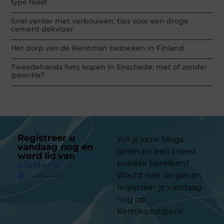
type feest
Snel verder met verbouwen: tips voor een droge
cement dekvloer
Het dorp van de Kerstman bezoeken in Finland
Tweedehands fiets kopen in Enschede: met of zonder
garantie?
Registreer u
Wil jij jouw blogs
vandaag nog en
delen en een breed
word lid van
ons
publiek bereiken?
platform
Wacht niet langer en
registreer je vandaag
nog op
Kerstkadotips.nl